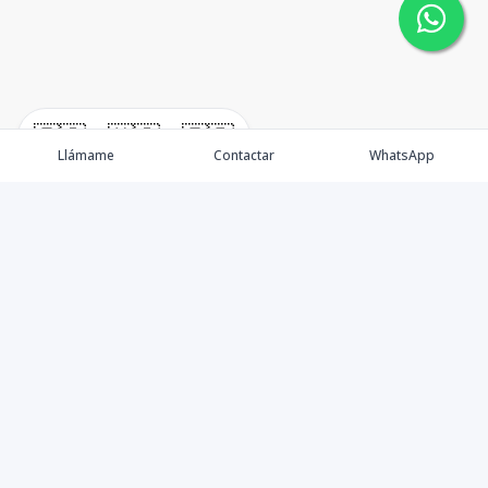
🇪🇸
🇺🇸
🇫🇷
Llámame
Contactar
WhatsApp
Nacimos, en 2017, para ofrecer nuestros servicios en el
sector inmobiliario. Promocionamos, vendemos y
alquilamos todo tipo de propiedades. Ofrecemos un
servicio personalizado y de calidad para atenderle en