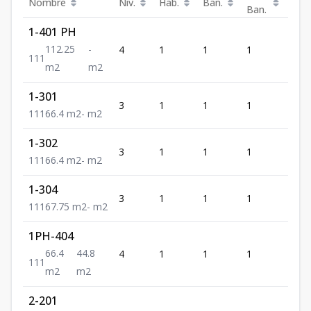
Nombre
Niv.
Hab.
Ban.
Est.
Ban.
1-401 PH
112.25
-
4
1
1
1
1
1
1
1
m2
m2
1-301
3
1
1
1
1
1
1
1
66.4
m2
-
m2
1-302
3
1
1
1
1
1
1
1
66.4
m2
-
m2
1-304
3
1
1
1
1
1
1
1
67.75
m2
-
m2
1PH-404
66.4
44.8
4
1
1
1
1
1
1
1
m2
m2
2-201