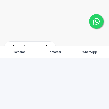
🇪🇸
🇺🇸
🇫🇷
Llámame
Contactar
WhatsApp
Nacimos, en 2017, para ofrecer nuestros servicios en el