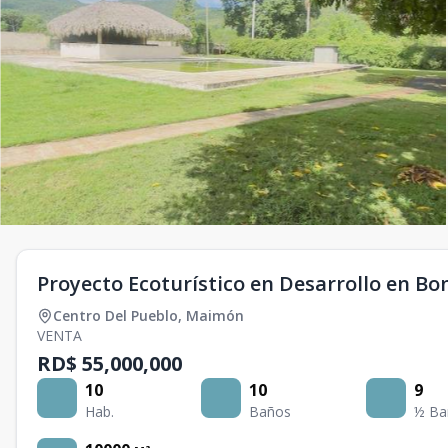
Proyecto Ecoturístico en Desarrollo en Bon
Centro Del Pueblo
,
Maimón
VENTA
RD$ 55,000,000
10
10
9
Hab.
Baños
½ Ba