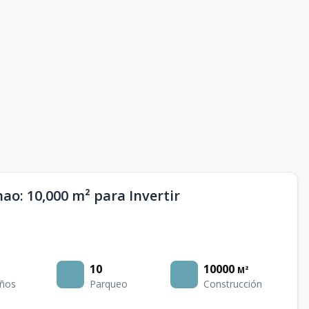
ao: 10,000 m² para Invertir
10
10000
M²
ños
Parqueo
Construcción