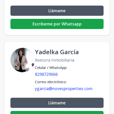
Llámame
Escribeme por Whatsapp
Yadelka García
Asesora Inmobiliaria
Celular / WhatsApp
:
8298729666
Correo electrónico
:
ygarcia@novesproperties.com
Llámame