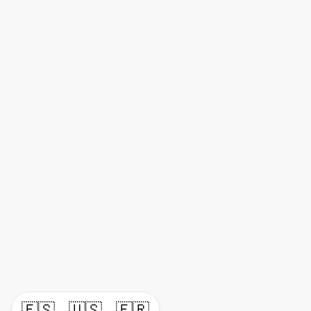
🇪🇸
🇺🇸
🇫🇷