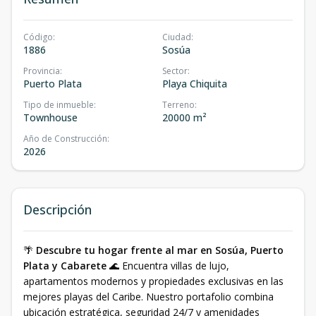
Código
:
Ciudad
:
1886
Sosúa
Provincia
:
Sector
:
Puerto Plata
Playa Chiquita
Tipo de inmueble
:
Terreno
:
Townhouse
20000 m²
Año de Construcción
:
2026
Descripción
🌴
Descubre tu hogar frente al mar en Sosúa, Puerto
Plata y Cabarete
🌊 Encuentra villas de lujo,
apartamentos modernos y propiedades exclusivas en las
mejores playas del Caribe. Nuestro portafolio combina
ubicación estratégica, seguridad 24/7 y amenidades