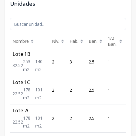
Unidades
1/2
Nombre
Niv.
Hab.
Ban.
Est.
Ban.
Lote 1B
253
140
2
3
2.5
1
2
3
2.5
2
m2
m2
Lote 1C
178
101
2
2
2.5
1
2
2
2.5
2
m2
m2
Lote 2C
178
101
2
2
2.5
1
2
2
2.5
2
m2
m2