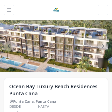
Toggle navigation menu
Toggl
Ocean Bay Luxury Beach Residences
Punta Cana
Punta Cana
,
Punta Cana
DESDE
HASTA