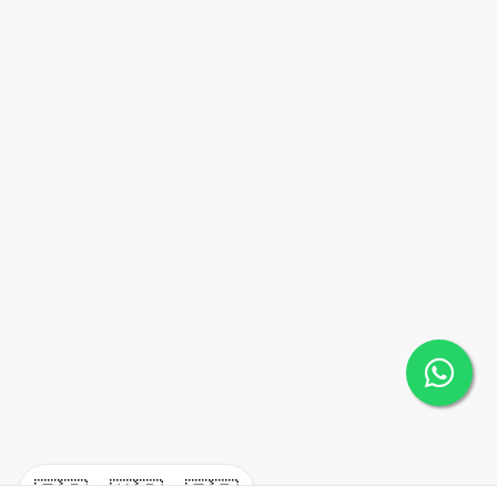
🇪🇸
🇺🇸
🇫🇷