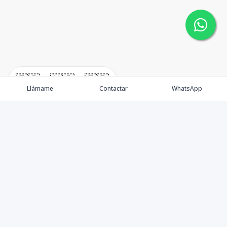
🇪🇸
🇺🇸
🇫🇷
Llámame
Contactar
WhatsApp
Nacimos, en 2017, para ofrecer nuestros servicios en el
sector inmobiliario. Promocionamos, vendemos y
alquilamos todo tipo de propiedades. Ofrecemos un