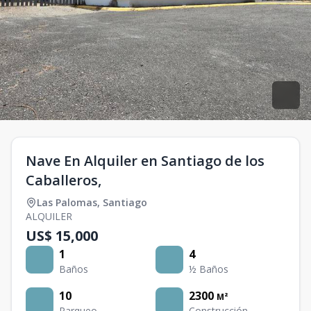
Nave En Alquiler en Santiago de los
Caballeros,
Las Palomas
,
Santiago
ALQUILER
US$ 15,000
1
4
Baños
½ Baños
10
2300
M²
Parqueo
Construcción