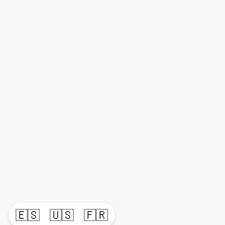
🇪🇸
🇺🇸
🇫🇷