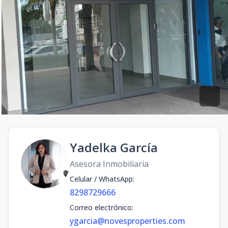
Yadelka García
Asesora Inmobiliaria
Celular / WhatsApp
:
8298729666
Correo electrónico
:
ygarcia@novesproperties.com