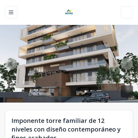
Toggle navigation menu
Toggl
Imponente torre familiar de 12
niveles con diseño contemporáneo y
finos acabados