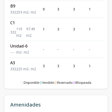
B9
9
3
3
1
2
3
3
2
253
m2
-
m2
C1
110
97.49
1
3
3
1
2
3
3
2
m2
m2
Unidad-6
-
-
-
-
-
-
-
-
-
m2
-
m2
A3
3
3
3
1
2
3
3
2
225
m2
-
m2
Disponible
Vendido
Reservado
Bloqueada
Amenidades