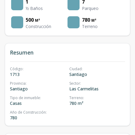
1
7
½ Baños
Parqueo
500
780
M²
M²
Construcción
Terreno
Resumen
Código
:
Ciudad
:
1713
Santiago
Provincia
:
Sector
:
Santiago
Las Carmelitas
Tipo de inmueble
:
Terreno
:
Casas
780 m²
Año de Construcción
:
780