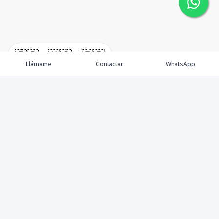
🇪🇸
🇺🇸
🇫🇷
Llámame
Contactar
WhatsApp
Nacimos, en 2017, para ofrecer nuestros servicios en el
sector inmobiliario. Promocionamos, vendemos y
alquilamos todo tipo de propiedades. Ofrecemos un
servicio personalizado y de calidad para atenderle en