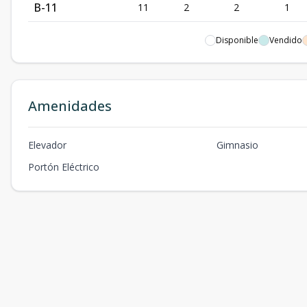
B-11
11
2
2
1
B-12
12
2
2
1
Disponible
Vendido
A-2
2
2
2
1
Amenidades
Elevador
Gimnasio
Portón Eléctrico