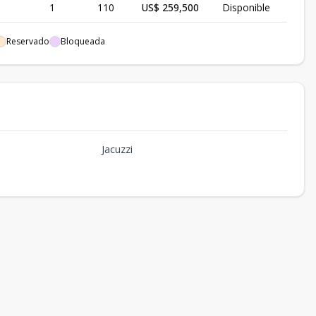
1
110
US$ 259,500
Disponible
1
110
US$ 261,500
Disponible
Reservado
Bloqueada
1
110
-
Vendido
Jacuzzi