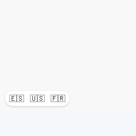
🇪🇸
🇺🇸
🇫🇷