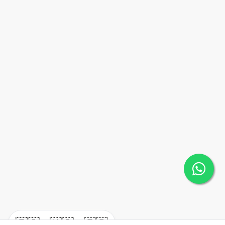
🇪🇸
🇺🇸
🇫🇷