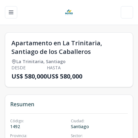
Toggle navigation menu
Toggl
Apartamento en La Trinitaria,
Santiago de los Caballeros
La Trinitaria
,
Santiago
DESDE
HASTA
US$ 580,000
US$ 580,000
Resumen
Código
:
Ciudad
:
1492
Santiago
Provincia
:
Sector
: